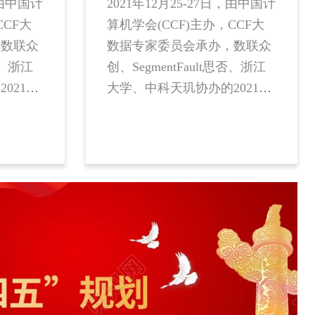
，由中国计
2021年12月25-27日，由中国计
CCF大
算机学会(CCF)主办，CCF大
，数联众
数据专家委员会承办，数联众
否、浙江
创、SegmentFault思否、浙江
021中
大学、中科天玑协办的2021中
即将在浙
国大数据技术大会，即将在浙
 杭州科技
江 · 杭州 · 余杭区 · 杭州科技
幕。届
城康得思酒店盛大启幕。届
人工智能
时，百余名大数据及人工智能
将齐聚于
领域学术及企业专家将齐聚于
数字经
此，围绕开源技术与数字经
从产、
济，展开精彩讨论，从产、
大数据生
学、研、用全面推动大数据生
态的完善。