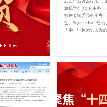
2021年12月25-27日
算机学会(CCF)主办，
数据专家委员会承办
创、SegmentFault思
大学、中科天玑协办的2
国大数据技术大会，
江 · 杭州 · 余杭区 ·
ellow
城康得思酒店盛大启
时，百余名大数据及
领域学术及企业专家
此，围绕开源技术与
济，展开精彩讨论，
学、研、用全面推动
态的完善。